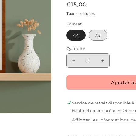
Prix
€15,00
habituel
Taxes incluses.
Format
A4
A3
Quantité
Réduire
Augmenter
la
la
quantité
quantité
de
de
Ajouter a
Affiche
Affiche
-
-
Juste
Juste
Service de retrait disponible à
quelques
quelques
Habituellement prête en 24 he
années
années
Afficher les informations de