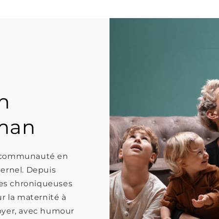
n
man
e communauté en
ernel. Depuis
es chroniqueuses
r la maternité à
 foyer, avec humour