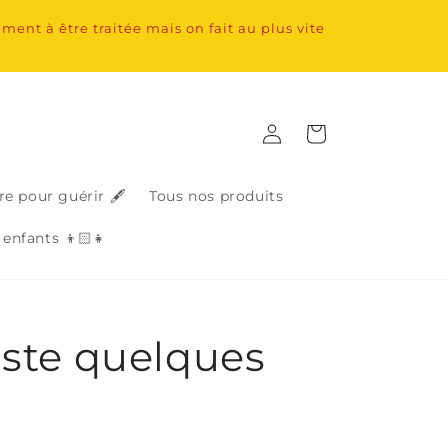
nt à être traitée mais on fait au plus vite
Connexion
Panier
re pour guérir 🖋️
Tous nos produits
 enfants 👦🏻👧
uste quelques