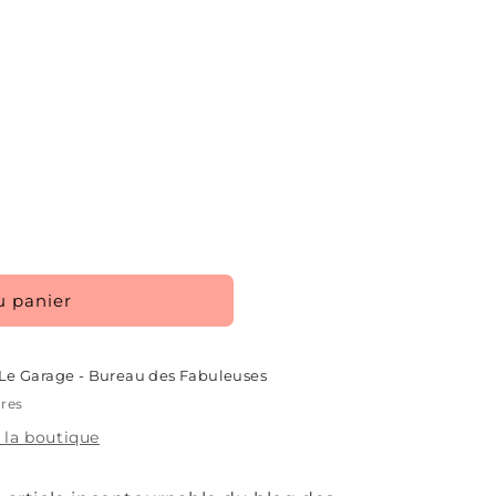
u panier
Le Garage - Bureau des Fabuleuses
ures
 la boutique