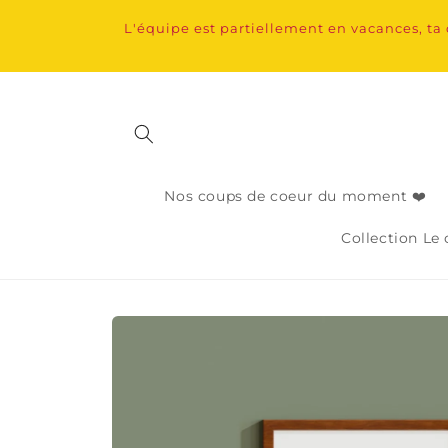
et
passer
L'équipe est partiellement en vacances, ta
au
contenu
Nos coups de coeur du moment ❤️
Collection Le
Passer aux
informations
produits