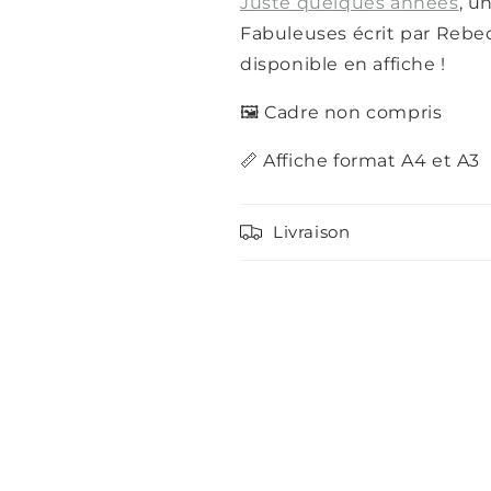
Juste quelques années
, u
Fabuleuses écrit par Rebec
disponible en affiche !
🖼️ Cadre non compris
📏 Affiche format A4 et A3
Livraison