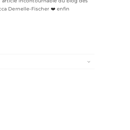
n article incontournable du blog des
ca Dernelle-Fischer ❤️ enfin